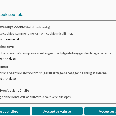
cookiepolitik
.
vendige cookies
(altid nødvendig)
se cookies gemmer dine valg om cookieindstillinger.
mål
:
Funktionalitet
eImprove
ikanalyse fra Siteimprove som bruges til at følge de besøgendes brug af siderne
mål
:
Analyse
SFO
SF
tomo
fikanalyse fra Matomo som bruges til at følge de besøgendes brug af siderne.
Læs mere om SFO her
Læs 
mål
:
Analyse
er
iver/deaktivér alle
 denne kontakt til at aktivere/deaktivere alle apps.
Læs mere
Læs
nødvendige
Accepter valgte
Accepter 