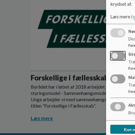
krydset af.
Læs mere i
Nød
Dis
For
Sit
Traf
For
Forskellige i fællesskab
Ma
Tra
Byrådet har i løbet af 2018 arbejdet med en ny
For
styringsmodel - Sammenhængsmodellen. I Børn &
Unge arbejder vi med sammenhængsmodellen und
titlen ”Forskellige i Fællesskab”.
Akt
Brug
Læs mere
Kun 