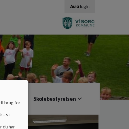
login
SFO/Klub
Skolebestyrelsen
il brug for
k – vi
r du har