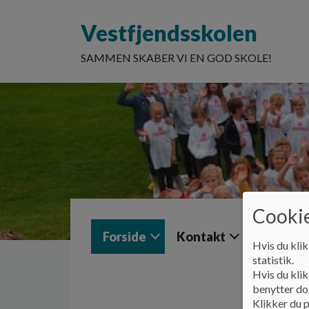
G
å
Vestfjendsskolen
t
i
SAMMEN SKABER VI EN GOD SKOLE!
l
h
o
v
e
d
i
n
d
h
Cookie
o
l
Forside
Kontakt
Om skol
d
Hvis du klik
e
statistik.
t
Hvis du klik
benytter dog
Klikker du p