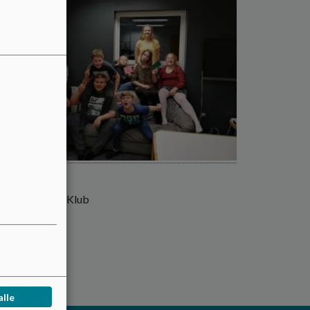
O/Klub
mere om SFO/Klub
 mere
alle