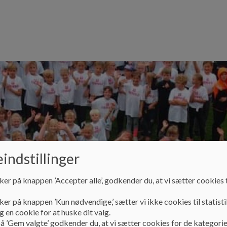
indstillinger
en
Information
Undervisning
SFO
ker på knappen ’Accepter alle’, godkender du, at vi sætter cookies t
ker på knappen ’Kun nødvendige,’ sætter vi ikke cookies til statisti
 en cookie for at huske dit valg.
å ’Gem valgte’ godkender du, at vi sætter cookies for de kategorie