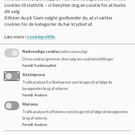
o
23.09.2024 Dagsorden og referat skolebestyrelsen.pdf
cookies til statistik – vi benytter dog en cookie for at huske
l
dit valg.
d
Klikker du på ’Gem valgte’ godkender du, at vi sætter
e
cookies for de kategorier du har krydset af.
13.11.2024 referat skolebestyrelse skabelon (1) (2).pdf
t
Læs mere i
cookiepolitik
.
14.01.2025 Dagsorden og referat skolebestyrelsen (4).pdf
Nødvendige cookies
(altid nødvendig)
Disse cookies gemmer dine valg om cookieindstillinger.
Formål
:
Funktionalitet
26.02.2025 Dagsorden og referat skolebestyrelsen.pdf
SiteImprove
Trafikanalyse fra Siteimprove som bruges til at følge de
besøgendes brug af siderne
01.04.2025 Dagsorden skolebestyrelse.pdf
Formål
:
Analyse
Matomo
17.06.2025 Dagsorden skolebestyrelse skabelon.pdf
Trafikanalyse fra Matomo som bruges til at følge de besøgendes
brug af siderne.
Formål
:
Analyse
02.12.2025 Dagsorden og referat skolebestyrelse Vestfjendsskolen.pdf