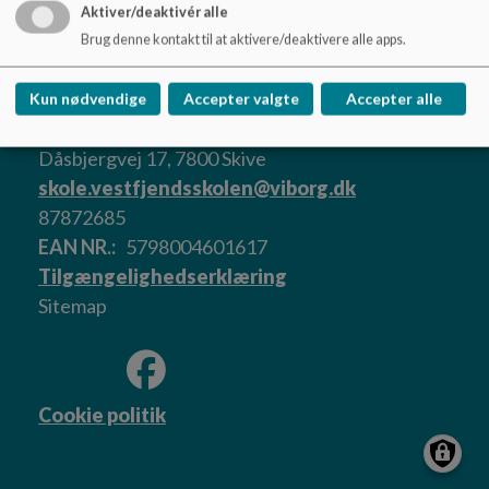
Aktiver/deaktivér alle
Brug denne kontakt til at aktivere/deaktivere alle apps.
Kun nødvendige
Accepter valgte
Accepter alle
Vestfjendsskolen
Dåsbjergvej 17, 7800 Skive
skole.vestfjendsskolen@viborg.dk
87872685
EAN NR.
5798004601617
Tilgængelighedserklæring
Sitemap
Cookie politik