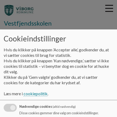
Vestfjendsskolen
Cookieindstillinger
G
å
Information
Busplaner
Hvis du klikker på knappen ’Accepter alle’, godkender du, at
t
vi sætter cookies til brug for statistik.
i
Hvis du klikker på knappen ’Kun nødvendige,’ sætter vi ikke
Busplaner
l
cookies til statistik – vi benytter dog en cookie for at huske
h
dit valg.
o
Klikker du på ’Gem valgte’ godkender du, at vi sætter
v
cookies for de kategorier du har krydset af.
e
d
Læs mere i
cookiepolitik
.
i
n
Nødvendige cookies
(altid nødvendig)
d
Dokumenter
h
Disse cookies gemmer dine valg om cookieindstillinger.