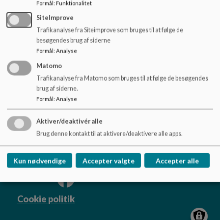
o
Formål
:
Funktionalitet
Vestfjendsskolen skolebus køreplan 2025-2026.pdf
l
SiteImprove
d
Trafikanalyse fra Siteimprove som bruges til at følge de
e
besøgendes brug af siderne
t
Formål
:
Analyse
Matomo
Vestfjendsskolen
Trafikanalyse fra Matomo som bruges til at følge de besøgendes
Dåsbjergvej 17, 7800 Skive
brug af siderne.
skole.vestfjendsskolen@viborg.dk
Formål
:
Analyse
87872685
EAN NR.
5798004601617
Aktiver/deaktivér alle
Brug denne kontakt til at aktivere/deaktivere alle apps.
Tilgængelighedserklæring
Sitemap
Kun nødvendige
Accepter valgte
Accepter alle
Cookie politik