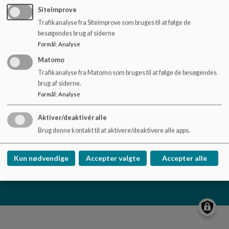
o
SiteImprove
l
Trafikanalyse fra Siteimprove som bruges til at følge de
d
Vestfjendsskolen
besøgendes brug af siderne
e
Dåsbjergvej 17, 7800 Skive
Formål
:
Analyse
t
skole.vestfjendsskolen@viborg.dk
Matomo
87872685
Trafikanalyse fra Matomo som bruges til at følge de besøgendes
brug af siderne.
EAN NR.
5798004601617
Formål
:
Analyse
Tilgængelighedserklæring
Sitemap
Aktiver/deaktivér alle
Brug denne kontakt til at aktivere/deaktivere alle apps.
Kun nødvendige
Accepter valgte
Accepter alle
Cookie politik