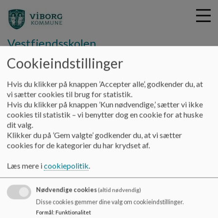
Vestfjendsskolen
Cookieindstillinger
G
Hvis du klikker på knappen ’Accepter alle’, godkender du, at
å
Undervisning
Handleplan for læsning
vi sætter cookies til brug for statistik.
t
Hvis du klikker på knappen ’Kun nødvendige,’ sætter vi ikke
i
cookies til statistik – vi benytter dog en cookie for at huske
Handleplan for læsning
l
dit valg.
h
Klikker du på ’Gem valgte’ godkender du, at vi sætter
o
cookies for de kategorier du har krydset af.
v
Oversigt over handleplan for læsning
e
Læs mere i
cookiepolitik
.
Dokumenter
d
i
Læsepolitik 2025.pdf
Nødvendige cookies
n
(altid nødvendig)
d
Disse cookies gemmer dine valg om cookieindstillinger.
h
Formål
:
Funktionalitet