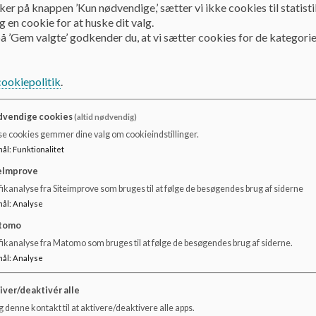
ker på knappen ’Kun nødvendige,’ sætter vi ikke cookies til statisti
Dokumenter
 en cookie for at huske dit valg.
å ’Gem valgte’ godkender du, at vi sætter cookies for de kategorie
Vestfjendsskolens kostpolitik 2024_0.pdf
cookiepolitik
.
vendige cookies
(altid nødvendig)
se cookies gemmer dine valg om cookieindstillinger.
mål
:
Funktionalitet
eImprove
ikanalyse fra Siteimprove som bruges til at følge de besøgendes brug af siderne
mål
:
Analyse
tomo
fikanalyse fra Matomo som bruges til at følge de besøgendes brug af siderne.
mål
:
Analyse
iver/deaktivér alle
 denne kontakt til at aktivere/deaktivere alle apps.