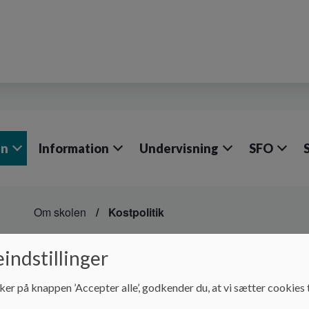
en
Information
Undervisning
SFO
Om skolen
Kostpolitik
Kostpolitik
indstillinger
ker på knappen ’Accepter alle’, godkender du, at vi sætter cookies t
Kostpolitik