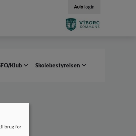
login
SFO/Klub
Skolebestyrelsen
il brug for