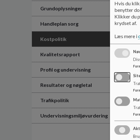
Hvis du klik
Grundoplysninger
benytter dog
Klikker du p
krydset af.
Handleplan sorg
Læs mere i
Kostpolitik
Nød
Kvalitetsrapport
Dis
For
Profil og undervisning
Sit
Traf
Resultater og nøgletal
For
Trafikpolitik
Ma
Tra
For
Undervisningsmiljøvurdering
Akt
Brug