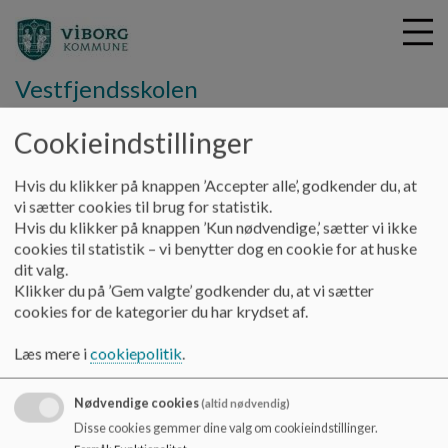
Vestfjendsskolen
Cookieindstillinger
G
å
Hvis du klikker på knappen ’Accepter alle’, godkender du, at
Om skolen
Profil og undervisning
t
vi sætter cookies til brug for statistik.
i
Hvis du klikker på knappen ’Kun nødvendige,’ sætter vi ikke
Profil og undervisning
l
cookies til statistik – vi benytter dog en cookie for at huske
h
dit valg.
o
Klikker du på ’Gem valgte’ godkender du, at vi sætter
v
Velkomst folder
cookies for de kategorier du har krydset af.
e
Dokumenter
d
Læs mere i
cookiepolitik
.
i
Om Vestfjendsskolen
n
Nødvendige cookies
(altid nødvendig)
d
Disse cookies gemmer dine valg om cookieindstillinger.
h