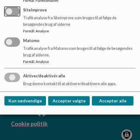
Formål
:
Funktionalitet
o
Værdiregelsæt
l
SiteImprove
d
Trafikanalyse fra Siteimprove som bruges til at følge de
e
besøgendes brug af siderne
t
Formål
:
Analyse
Matomo
Vestfjendsskolen
Trafikanalyse fra Matomo som bruges til at følge de besøgendes
Dåsbjergvej 17, 7800 Skive
brug af siderne.
skole.vestfjendsskolen@viborg.dk
Formål
:
Analyse
87872685
EAN NR.
5798004601617
Aktiver/deaktivér alle
Tilgængelighedserklæring
Brug denne kontakt til at aktivere/deaktivere alle apps.
Sitemap
Kun nødvendige
Accepter valgte
Accepter alle
Cookie politik