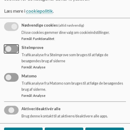
Sundhedsplejen
Læs mere i
cookiepolitik
.
TOPI
Tandpleje
Busplaner
Nødvendige cookies
(altid nødvendig)
Indmeld dit barn på skolen
Disse cookies gemmer dine valg om cookieindstillinger.
Socialråder på skole
Formål
:
Funktionalitet
Undervisning
SiteImprove
Handleplan for læsning
Trafikanalyse fra Siteimprove som bruges til at følge de
Kompetancecenter
besøgendes brug af siderne
Læring, studetid og hjemmearb.
Skolestart
Formål
:
Analyse
Folder skolestart
Matomo
UU-vejledning
Trafikanalyse fra Matomo som bruges til at følge de besøgendes
SFO
brug af siderne.
Praktisk info
Formål
:
Analyse
SFO i Viborg kommune
Ind- og udmelding
Aktiver/deaktivér alle
SFO/Klub
Brug denne kontakt til at aktivere/deaktivere alle apps.
Ind- og udmeldelse
Takster