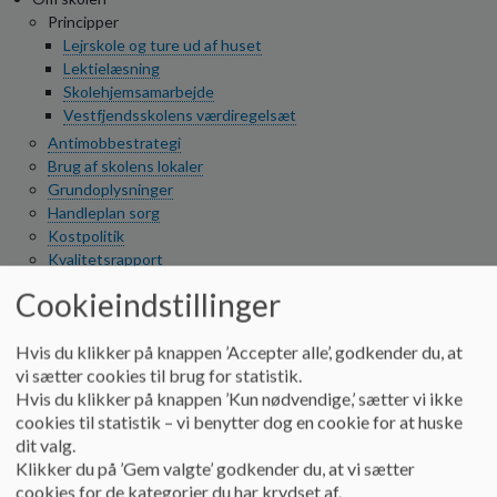
o
Principper
l
Lejrskole og ture ud af huset
d
Lektielæsning
e
Skolehjemsamarbejde
t
Vestfjendsskolens værdiregelsæt
Antimobbestrategi
Brug af skolens lokaler
Grundoplysninger
Handleplan sorg
Kostpolitik
Kvalitetsrapport
Profil og undervisning
Cookieindstillinger
Resultater og nøgletal
Trafikpolitik
Hvis du klikker på knappen ’Accepter alle’, godkender du, at
Undervisningsmiljøvurdering
vi sætter cookies til brug for statistik.
Information
Hvis du klikker på knappen ’Kun nødvendige,’ sætter vi ikke
Ferieplan
cookies til statistik – vi benytter dog en cookie for at huske
Indbetaling
dit valg.
SSP
Klikker du på ’Gem valgte’ godkender du, at vi sætter
Skolens ringetider
cookies for de kategorier du har krydset af.
Skolepsykolog