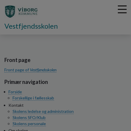
Vestfjendsskolen
G
å
t
Front page
i
Front page of
Vestfjendsskolen
l
h
Primær navigation
o
v
Forside
e
Forskellige i fællesskab
d
Kontakt
i
Skolens ledelse og administration
n
Skolens SFO/Klub
d
Skolens personale
h
Om skolen