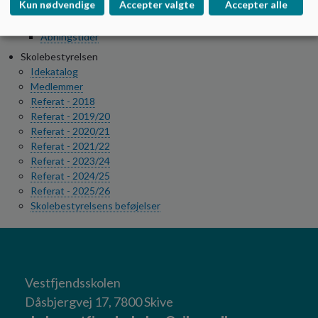
Kun nødvendige
Accepter valgte
Accepter alle
Praktisk info
Klubinfo
Åbningstider
Skolebestyrelsen
Idekatalog
Medlemmer
Referat - 2018
Referat - 2019/20
Referat - 2020/21
Referat - 2021/22
Referat - 2023/24
Referat - 2024/25
Referat - 2025/26
Skolebestyrelsens beføjelser
Vestfjendsskolen
Dåsbjergvej 17, 7800 Skive