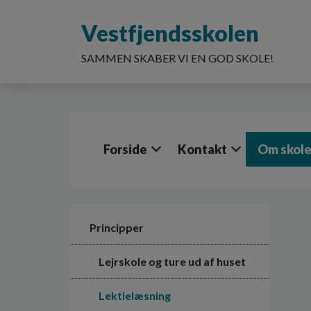
G
å
Vestfjendsskolen
t
i
SAMMEN SKABER VI EN GOD SKOLE!
l
h
o
v
e
d
Forside
Kontakt
Om skol
i
n
d
h
o
l
Principper
d
e
Lejrskole og ture ud af huset
t
Lektielæsning