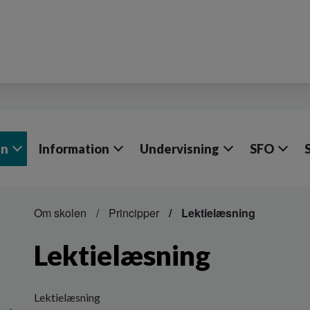
en
Information
Undervisning
SFO
Om skolen
Principper
Lektielæsning
Lektielæsning
Lektielæsning