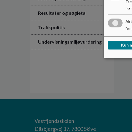
Tra
For
Resultater og nøgletal
Akt
Trafikpolitik
Brug
Undervisningsmiljøvurdering
Kun 
Vestfjendsskolen
Dåsbjergvej 17, 7800 Skive