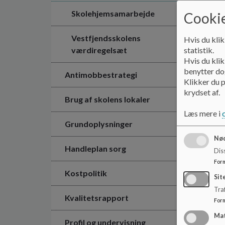
Skolehjemsamarbejde
Cookie
Vestfjendsskolens
Hvis du klik
værdiregelsæt
statistik.
Hvis du klik
benytter dog
Antimobbestrategi
Klikker du p
krydset af.
Brug af skolens lokaler
Læs mere i
Grundoplysninger
Nød
Handleplan sorg
Dis
For
Kostpolitik
Sit
Traf
Kvalitetsrapport
For
Ma
Profil og undervisning