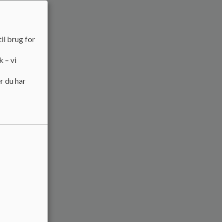
il brug for
k – vi
r du har