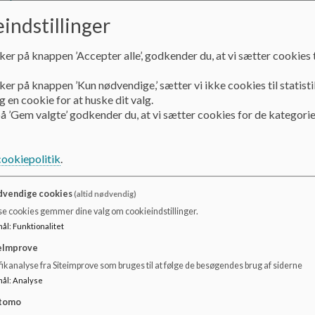
Dokumenter
indstillinger
Princip for lektielæsning på Vestfjendsskolen udkast (1).pdf
ker på knappen ’Accepter alle’, godkender du, at vi sætter cookies t
ker på knappen ’Kun nødvendige,’ sætter vi ikke cookies til statisti
 en cookie for at huske dit valg.
å ’Gem valgte’ godkender du, at vi sætter cookies for de kategorie
cookiepolitik
.
vendige cookies
(altid nødvendig)
se cookies gemmer dine valg om cookieindstillinger.
mål
:
Funktionalitet
eImprove
ikanalyse fra Siteimprove som bruges til at følge de besøgendes brug af siderne
mål
:
Analyse
tomo