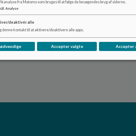
fikanalyse fra Matomo som bruges til at følge de besøgendes brug af siderne.
mål
:
Analyse
iver/deaktivér alle
 denne kontakt til at aktivere/deaktivere alle apps.
nødvendige
Accepter valgte
Accepter 