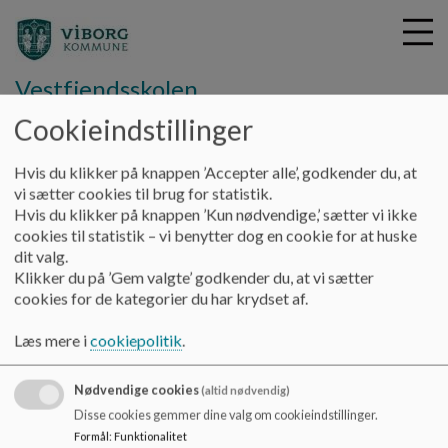
Vestfjendsskolen
Cookieindstillinger
G
Hvis du klikker på knappen ’Accepter alle’, godkender du, at
å
SFO/Klub
Praktisk info
Åbningstider
vi sætter cookies til brug for statistik.
t
Hvis du klikker på knappen ’Kun nødvendige,’ sætter vi ikke
i
cookies til statistik – vi benytter dog en cookie for at huske
Åbningstider
l
dit valg.
h
Klikker du på ’Gem valgte’ godkender du, at vi sætter
o
cookies for de kategorier du har krydset af.
v
Åbningstider
e
Læs mere i
cookiepolitik
.
Dokumenter
d
i
Klubbens åbningstider_0.pdf
Nødvendige cookies
n
(altid nødvendig)
d
Disse cookies gemmer dine valg om cookieindstillinger.
h
Formål
:
Funktionalitet