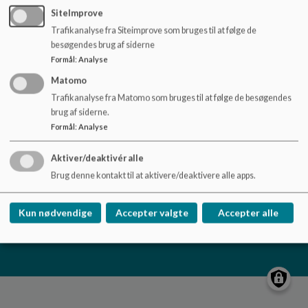
o
SiteImprove
l
Trafikanalyse fra Siteimprove som bruges til at følge de
d
Vestfjendsskolen
besøgendes brug af siderne
e
Dåsbjergvej 17, 7800 Skive
Formål
:
Analyse
t
skole.vestfjendsskolen@viborg.dk
Matomo
87872685
Trafikanalyse fra Matomo som bruges til at følge de besøgendes
brug af siderne.
EAN NR.
5798004601617
Formål
:
Analyse
Tilgængelighedserklæring
Sitemap
Aktiver/deaktivér alle
Brug denne kontakt til at aktivere/deaktivere alle apps.
Kun nødvendige
Accepter valgte
Accepter alle
Cookie politik