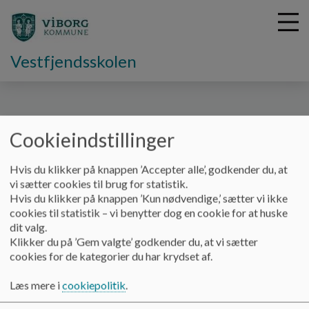
Vestfjendsskolen
G
å
Forside
Forskellige i fællesskab
Cookieindstillinger
t
i
Forskellige i fællesskab
Hvis du klikker på knappen ’Accepter alle’, godkender du, at
l
vi sætter cookies til brug for statistik.
h
Hvis du klikker på knappen ’Kun nødvendige,’ sætter vi ikke
o
cookies til statistik – vi benytter dog en cookie for at huske
v
Byrådet har i løbet af 2018 arbejdet med en ny styringsmodel
dit valg.
e
- Sammenhængsmodellen. I Børn & Unge arbejder vi med
Klikker du på ’Gem valgte’ godkender du, at vi sætter
d
sammenhængsmodellen under titlen ”Forskellige i
cookies for de kategorier du har krydset af.
i
Fællesskab”.
n
Læs mere om Forskellige i Fællesskab her.
PowerPoint-
Læs mere i
cookiepolitik
.
d
præsentation (viborg.dk)
h