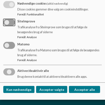
o
Nødvendige cookies
(altid nødvendig)
l
Disse cookies gemmer dine valg om cookieindstillinger.
d
Formål
:
Funktionalitet
e
t
SiteImprove
Trafikanalyse fra Siteimprove som bruges til at følge de
besøgendes brug af siderne
Formål
:
Analyse
Matomo
Trafikanalyse fra Matomo som bruges til at følge de besøgendes
brug af siderne.
Vestfjendsskolen
Formål
:
Analyse
Dåsbjergvej 17, 7800 Skive
Aktiver/deaktivér alle
skole.vestfjendsskolen@viborg.dk
Brug denne kontakt til at aktivere/deaktivere alle apps.
87872685
EAN NR.
5798004601617
Kun nødvendige
Accepter valgte
Accepter alle
Tilgængelighedserklæring
Sitemap