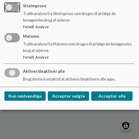
o
skole.vestfjendsskolen@viborg.dk
SiteImprove
l
Trafikanalyse fra Siteimprove som bruges til at følge de
87872685
d
besøgendes brug af siderne
e
EAN NR.
5798004601617
Formål
:
Analyse
t
Tilgængelighedserklæring
Matomo
Sitemap
Trafikanalyse fra Matomo som bruges til at følge de besøgendes
brug af siderne.
Formål
:
Analyse
Cookie politik
Aktiver/deaktivér alle
Brug denne kontakt til at aktivere/deaktivere alle apps.
Kun nødvendige
Accepter valgte
Accepter alle