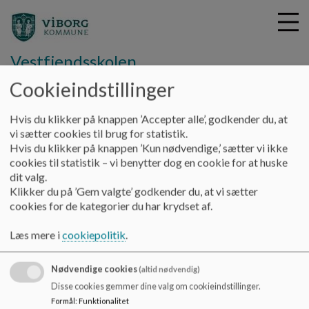
Vestfjendsskolen
Cookieindstillinger
G
Hvis du klikker på knappen ’Accepter alle’, godkender du, at
å
Om skolen
Grundoplysninger
vi sætter cookies til brug for statistik.
t
Hvis du klikker på knappen ’Kun nødvendige,’ sætter vi ikke
i
cookies til statistik – vi benytter dog en cookie for at huske
Grundoplysninger
l
dit valg.
h
Klikker du på ’Gem valgte’ godkender du, at vi sætter
o
cookies for de kategorier du har krydset af.
v
grund
e
Læs mere i
cookiepolitik
.
d
i
Nødvendige cookies
n
(altid nødvendig)
d
Vestfjendsskolen
Disse cookies gemmer dine valg om cookieindstillinger.
h
Formål
:
Funktionalitet
Dåsbjergvej 17, 7800 Skive