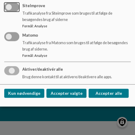
o
SiteImprove
l
Trafikanalyse fra Siteimprove som bruges til at følge de
d
Vestfjendsskolen
besøgendes brug af siderne
e
Dåsbjergvej 17, 7800 Skive
Formål
:
Analyse
t
skole.vestfjendsskolen@viborg.dk
Matomo
87872685
Trafikanalyse fra Matomo som bruges til at følge de besøgendes
brug af siderne.
EAN NR.
5798004601617
Formål
:
Analyse
Tilgængelighedserklæring
Sitemap
Aktiver/deaktivér alle
Brug denne kontakt til at aktivere/deaktivere alle apps.
Kun nødvendige
Accepter valgte
Accepter alle
Cookie politik