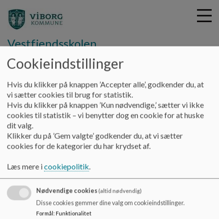
Vestfjendsskolen
Cookieindstillinger
G
Hvis du klikker på knappen ’Accepter alle’, godkender du, at
å
Om skolen
Antimobbestrategi
vi sætter cookies til brug for statistik.
t
Hvis du klikker på knappen ’Kun nødvendige,’ sætter vi ikke
i
cookies til statistik – vi benytter dog en cookie for at huske
Antimobbestrategi
l
dit valg.
h
Klikker du på ’Gem valgte’ godkender du, at vi sætter
o
cookies for de kategorier du har krydset af.
v
Antimobbestrategi
e
Læs mere i
cookiepolitik
.
Dokumenter
d
i
Antimobbestrategi for Vestfjendsskolen.pdf
Nødvendige cookies
n
(altid nødvendig)
d
Disse cookies gemmer dine valg om cookieindstillinger.
h
Formål
:
Funktionalitet