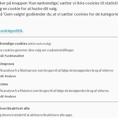
ker på knappen ’Kun nødvendige,’ sætter vi ikke cookies til statisti
Dokumenter
 en cookie for at huske dit valg.
å ’Gem valgte’ godkender du, at vi sætter cookies for de kategorie
Handleplan sorg
cookiepolitik
.
vendige cookies
(altid nødvendig)
se cookies gemmer dine valg om cookieindstillinger.
mål
:
Funktionalitet
eImprove
ikanalyse fra Siteimprove som bruges til at følge de besøgendes brug af siderne
mål
:
Analyse
tomo
fikanalyse fra Matomo som bruges til at følge de besøgendes brug af siderne.
mål
:
Analyse
iver/deaktivér alle
 denne kontakt til at aktivere/deaktivere alle apps.