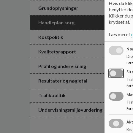
Hvis du klik
Grundoplysninger
benytter dog
Klikker du p
krydset af.
Handleplan sorg
Læs mere i
Kostpolitik
Nød
Kvalitetsrapport
Dis
For
Profil og undervisning
Sit
Traf
Resultater og nøgletal
For
Trafikpolitik
Ma
Tra
For
Undervisningsmiljøvurdering
Akt
Brug