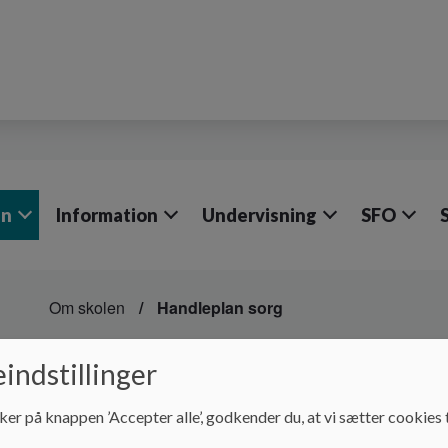
en
Information
Undervisning
SFO
Om skolen
Handleplan sorg
Handleplan sorg
indstillinger
ker på knappen ’Accepter alle’, godkender du, at vi sætter cookies t
Handleplan sorg