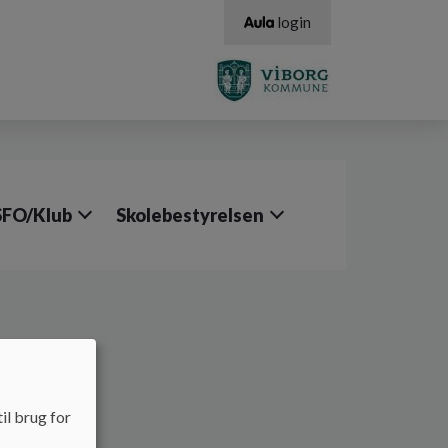
login
SFO/Klub
Skolebestyrelsen
il brug for