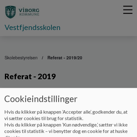
Vestfjendsskolen
G
å
Skolebestyrelsen
Referat - 2019/20
t
i
Referat - 2019
l
h
o
v
Referat d. 27/5-19
Cookieindstillinger
e
Dokumenter
d
Hvis du klikker på knappen ’Accepter alle’, godkender du, at
i
Referat d. 27/5-19
vi sætter cookies til brug for statistik.
n
Hvis du klikker på knappen ’Kun nødvendige,’ sætter vi ikke
d
cookies til statistik – vi benytter dog en cookie for at huske
h