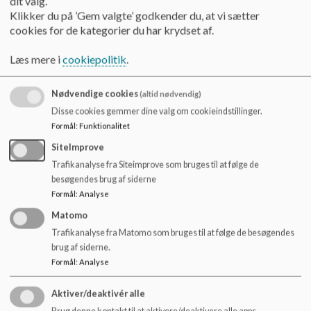
dit valg.
o
Referat d. 13/1-20
Klikker du på ’Gem valgte’ godkender du, at vi sætter
l
cookies for de kategorier du har krydset af.
d
e
Referat d. 18/2-20
Læs mere i
cookiepolitik
.
t
Nødvendige cookies
(altid nødvendig)
Referat d. 12/5-20
Disse cookies gemmer dine valg om cookieindstillinger.
Formål
:
Funktionalitet
SiteImprove
Referat d. 11/6-20
Trafikanalyse fra Siteimprove som bruges til at følge de
besøgendes brug af siderne
Formål
:
Analyse
Referat d. 18/8-20
Matomo
Trafikanalyse fra Matomo som bruges til at følge de besøgendes
brug af siderne.
Referat d. 3/11-20
Formål
:
Analyse
Aktiver/deaktivér alle
Brug denne kontakt til at aktivere/deaktivere alle apps.